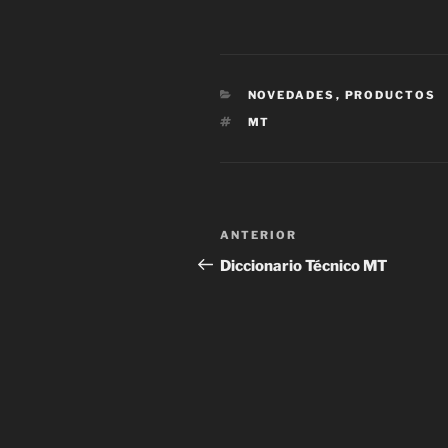
CATEGORÍAS
NOVEDADES
,
PRODUCTOS
ETIQUETAS
MT
Navegación
Entrada
ANTERIOR
de
anterior:
Diccionario Técnico MT
entradas