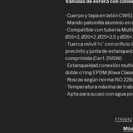
Válvulas de esfera con conex
· Cuerpo y tapa en latón CW6
· Mando palomilla aluminio en 
· Compatible con tubería Mult
Ø16×2, Ø20×2, Ø25×2.5 y Ø26×
· Tuerca móvil 3⁄4” con orificio 
precinto y junta de estanqueid
comprimida (Cert. DVGW)
· Estanqueidad conexión mult
doble o’ring EPDM (Kiwa Clase 
· Roscas según norma ISO 228/
· Temperatura máxima de traba
· Apta para su uso con agua pot
FT45642
Más