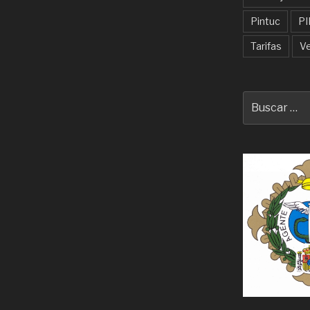
Pintuc
PI
Tarifas
V
Buscar
por: