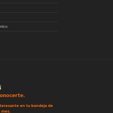
ónico
conocerte.
nteresante en tu bandeja de
a mes.