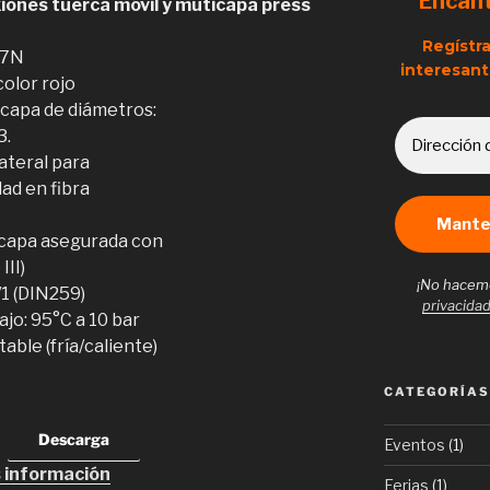
Encan
iones tuerca móvil y muticapa press
Regístra
17N
interesant
color rojo
icapa de diámetros:
3.
lateral para
ad en fibra
icapa asegurada con
III)
¡No hacem
1 (DIN259)
privacida
jo: 95°C a 10 bar
able (fría/caliente)
CATEGORÍAS
Descarga
Eventos
(1)
 información
Ferias
(1)