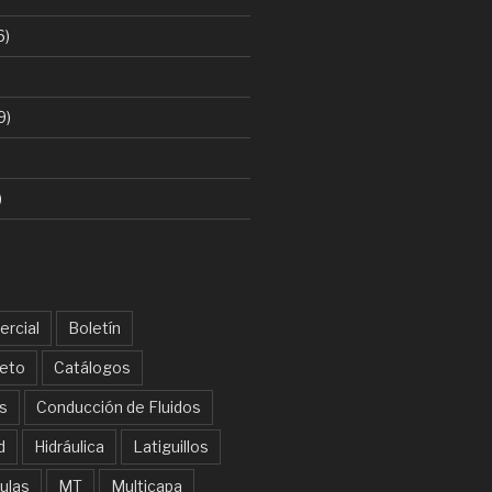
6)
9)
)
rcial
Boletín
eto
Catálogos
s
Conducción de Fluidos
d
Hidráulica
Latiguillos
ulas
MT
Multicapa