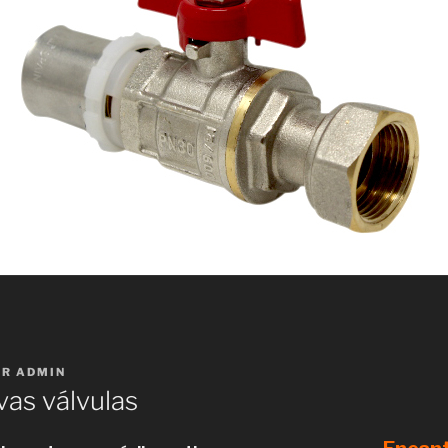
OR
ADMIN
as válvulas