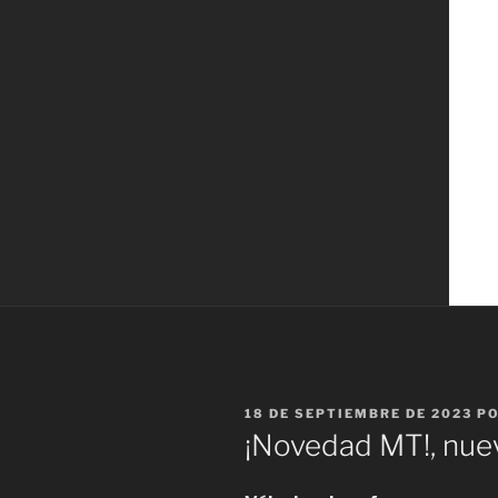
PUBLICADO
18 DE SEPTIEMBRE DE 2023
P
EL
¡Novedad MT!, nuev