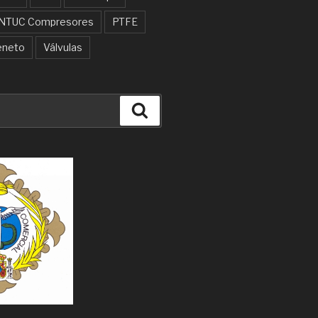
NTUC Compresores
PTFE
eneto
Válvulas
Buscar