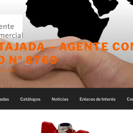
 TAJADA – AGENTE C
 Nº 8769
mercial
adas
Catálogos
Noticias
Enlaces de Interés
Co